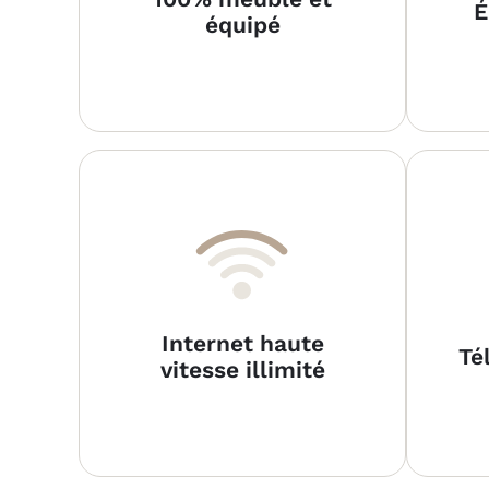
É
équipé
Internet haute
Té
vitesse illimité