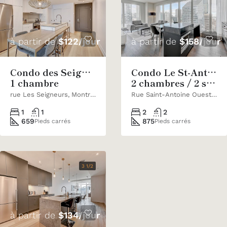
à partir de
$158/jour
à partir de
$122/jour
Condo Le St-Antoine
Condo des Seigneurs
2 chambres / 2 salles de bain
1 chambre
Rue Saint-Antoine Ouest, Montréal, QC, Canada
rue Les Seigneurs, Montréal, Qc
2
2
1
1
875
659
Pieds carrés
Pieds carrés
3 1/2
à partir de
$134/jour