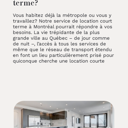
terme?
Vous habitez déjà la métropole ou vous y
travaillez? Notre service de location court
terme à Montréal pourrait répondre à vos
besoins. La vie trépidante de la plus
grande ville au Québec – de jour comme
de nuit –, l’accès à tous les services de
même que le réseau de transport étendu
en font un lieu particulièrement prisé pour
quiconque cherche une location courte
durée à Montréal…et même un endroit
pour s’y établir définitivement!
Découvrir les avantages de vivre sur l’Île
de Montréal
Une location temporaire à Montréal, que
ce soit au centre-ville, à Griffintown,
Villeray ou encore à Westmount, offre de
nombreux avantages, à commencer par
l’accessibilité au transport collectif
(autobus, métro, train de banlieue, etc.)