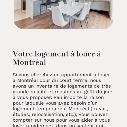
De plus, si votre lieu de travail se trouve
sur l’Île, vous pourrez vous y rendre très
facilement à partir de votre location court
terme sur le Plateau Mont-Royal ou
d’ailleurs, sans devoir traverser de pont.
Et si vous souhaitez vous évader un peu
des tours à bureaux, le centre-ville de
Montréal abrite de nombreux espaces
Votre logement à louer à
verts qui se prêtent bien à la détente.
Montréal
Les attraits de Montréal
Si vous cherchez un appartement à louer
De plus, Montréal est riche en animations
à Montréal pour du court terme, nous
culturelles et en festivals de toutes
avons un inventaire de logements de très
sortes, toute l’année mais plus
grande qualité et meublés au goût du jour
particulièrement pendant la période
à vous proposer. Peu importe la raison
estivale, où le Quartier des spectacles
pour laquelle vous avez besoin d’un
vibre comme jamais.
logement temporaire à Montréal (travail,
études, relocalisation, etc.), vous pouvez
Un très grand nombre de musées font
compter sur nous pour vous aider à vous
aussi partie de l’offre culturelle, tout
loger rapidement, dans un secteur qui
comme les salles de théâtre, les